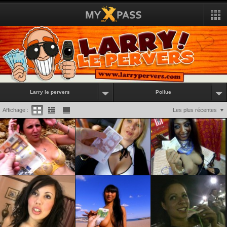
Larry le pervers
Poilue
Affichage :
Les plus récentes