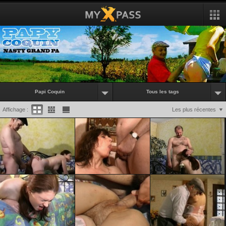
Papi Coquin
Tous les tags
Affichage :
Les plus récentes