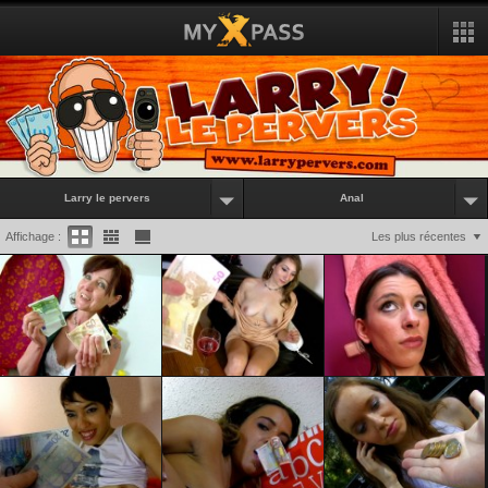
Larry le pervers
Anal
Affichage :
Les plus récentes