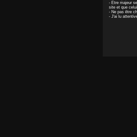
- Etre majeur s
site et que celu
- Ne pas être ch
- J'ai lu attent
Obsession
Il y a 18 ans