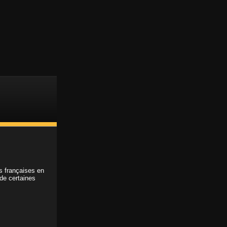
Support client
Accès membre
ABONNEMENT
ns françaises en
 de certaines