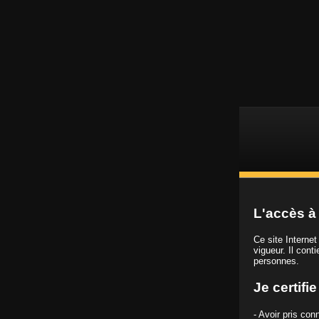
L
Vidéos porno HD
L'accès à 
Ce site Interne
vigueur. Il cont
personnes.
Chaîne
Black Baise
Je certifi
- Avoir pris co