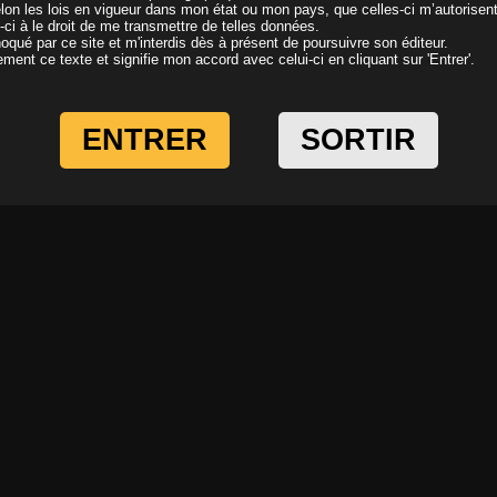
elon les lois en vigueur dans mon état ou mon pays, que celles-ci m’autorisen
i-ci à le droit de me transmettre de telles données.
oqué par ce site et m'interdis dès à présent de poursuivre son éditeur.
ivement ce texte et signifie mon accord avec celui-ci en cliquant sur 'Entrer'.
ENTRER
SORTIR
Pebbles
Il y a 18 ans
1