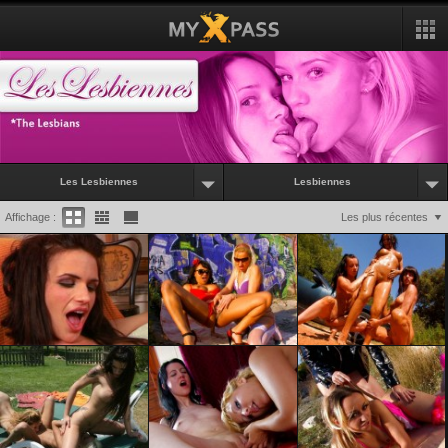
Les Lesbiennes
Lesbiennes
Affichage :
Les plus récentes