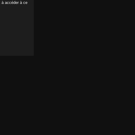
t à accéder à ce
rno avec démo sur scène !
ns
tée de la baise, vraie nymphomane !
ns