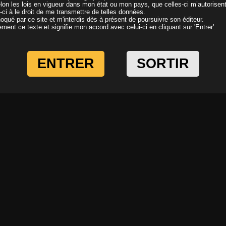
elon les lois en vigueur dans mon état ou mon pays, que celles-ci m’autorisen
i-ci à le droit de me transmettre de telles données.
oqué par ce site et m'interdis dès à présent de poursuivre son éditeur.
ivement ce texte et signifie mon accord avec celui-ci en cliquant sur 'Entrer'.
ENTRER
SORTIR
KRISTINA comète du sexe…
Salon po
Il y a 19 ans
Il y a 19 a
Bête de sexe ! DELFYNN la divine…
Une déjan
Il y a 19 ans
Il y a 19 a