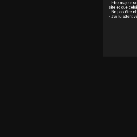
- Etre majeur s
site et que celu
- Ne pas être ch
- J'ai lu attent
ALYS…çà glisse au pays des merveilles !
Il y a 19 ans
Lady et son Credo ! Surprise…
Il y a 19 ans