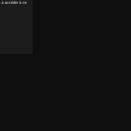
t à accéder à ce
ndome: strip on the beach
ns
ar joue les Jane libérée en forêt
ns