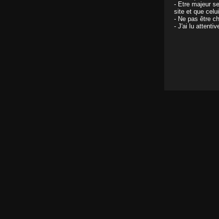
- Etre majeur s
site et que celu
- Ne pas être ch
- J'ai lu attent
Une féline pas comme les autres dans la sava
urbaine
Il y a 14 ans
Steph Debar la tatouée des océans
Il y a 17 ans