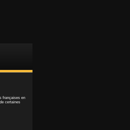
Support client
Accès membre
ABONNEMENT
ns françaises en
 de certaines