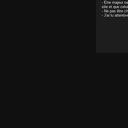
- Etre majeur s
site et que celu
- Ne pas être ch
- J'ai lu attent
Suzana Abril dit tout à la caméra
Il y a 17 ans
Sabrina Christel se dévoile en interview
Il y a 17 ans