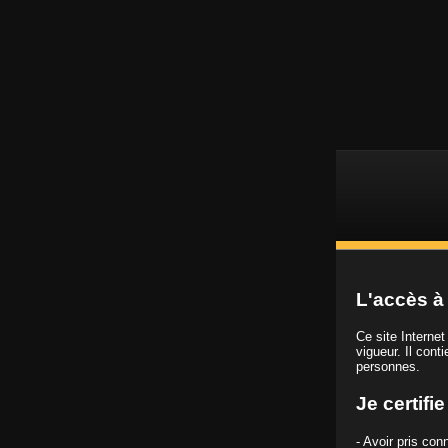
L
Vidéos porno HD
L'accès à 
Ce site Interne
vigueur. Il cont
personnes.
Chaîne
X Castings
Je certifi
- Avoir pris co