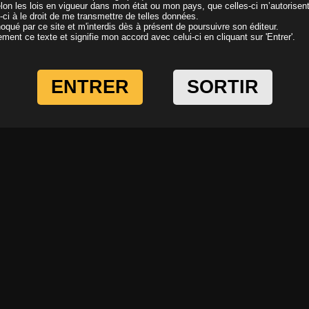
elon les lois en vigueur dans mon état ou mon pays, que celles-ci m’autorisen
i-ci à le droit de me transmettre de telles données.
oqué par ce site et m'interdis dès à présent de poursuivre son éditeur.
ivement ce texte et signifie mon accord avec celui-ci en cliquant sur 'Entrer'.
ENTRER
SORTIR
Tigra ne vous cache plus rien
Vladana i
Il y a 17 ans
Il y a 17 a
Molly Wood la chaleur à l'Alsacienne
Casting d
Il y a 17 ans
Il y a 17 a