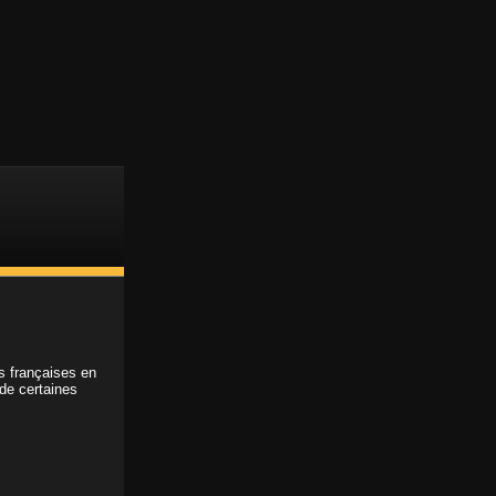
Support client
Accès membre
ABONNEMENT
ns françaises en
 de certaines