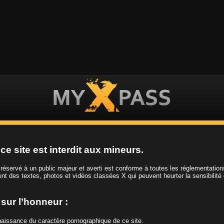
ES VIDEOS
LES FILLES
LES CHAINES
ce site est interdit aux mineurs.
t réservé à un public majeur et averti est conforme à toutes les réglementatio
ient des textes, photos et vidéos classées X qui peuvent heurter la sensibilité
Tag
Fille de l'est
e sur l’honneur :
nnaissance du caractère pornographique de ce site.