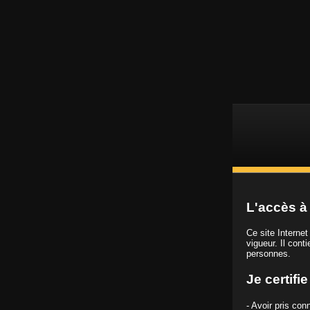
L
Vidéos porno HD
L'accès à 
Ce site Interne
vigueur. Il cont
personnes.
Chaîne
X Castings
Je certifi
- Avoir pris co