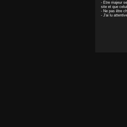
- Etre majeur s
site et que celu
- Ne pas être ch
- J'ai lu attent
Les secrets intimes de Marsha Lord
Il y a 17 ans