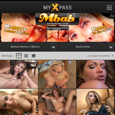
Maman Bonne à Baiser
Américaine
Affichage :
Les plus récentes