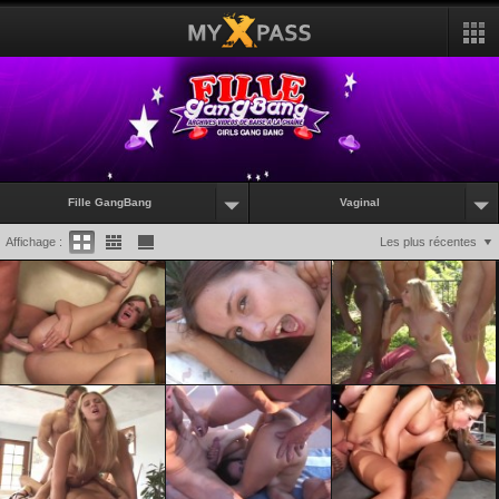
Fille GangBang
Vaginal
Affichage :
Les plus récentes