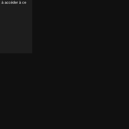
t à accéder à ce
travaux pratiques
ns
pas à ton papa chéri
ns