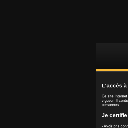
L
Vidéos porno HD
L'accès à 
Ce site Interne
vigueur. Il cont
personnes.
Chaîne
Porno US
Je certifi
- Avoir pris co