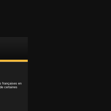
Support client
Accès membre
ABONNEMENT
ns françaises en
 de certaines