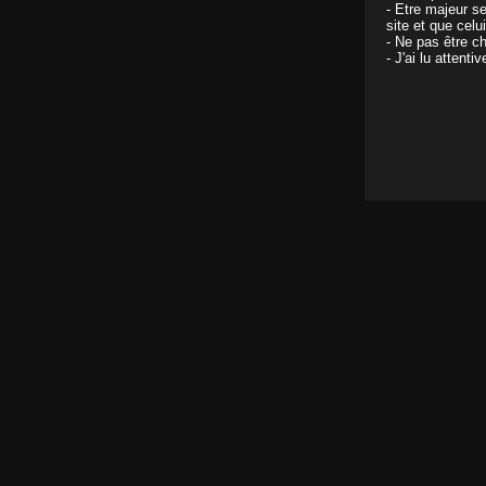
- Etre majeur s
site et que celu
- Ne pas être ch
- J'ai lu attent
Le féroce appétit de Vanessa
Il y a 17 ans
Prise en flag par son papounet
Il y a 17 ans