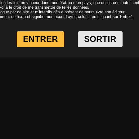
elon les lois en vigueur dans mon état ou mon pays, que celles-ci m’autorisen
i-ci à le droit de me transmettre de telles données.
oqué par ce site et m'interdis dès à présent de poursuivre son éditeur.
ivement ce texte et signifie mon accord avec celui-ci en cliquant sur 'Entrer'.
ENTRER
SORTIR
Elle aime baiser pour du fric
Cours de 
Il y a 17 ans
Il y a 17 a
Plan cul avec le beau père.
Ne mens 
Il y a 17 ans
Il y a 17 a