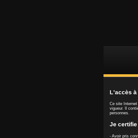
L
Vidéos porno HD
L'accès à 
Ce site Interne
vigueur. Il cont
personnes.
Je certifi
- Avoir pris co