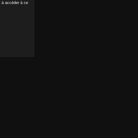
Abonnement 6 mois
5.95€
/ mois
t à accéder à ce
 continuant, vous acceptez les
conditions générales
d'utilisation
[x] Clique ici pour fermer ce menu
38 minutes
Ajoutée le 20 Mai 2018
er sévèrement.
ur