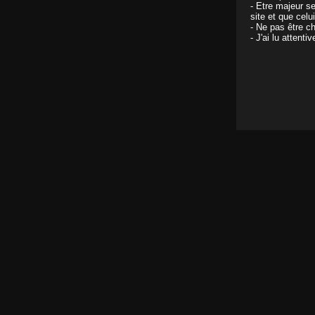
- Etre majeur s
site et que celu
- Ne pas être ch
- J'ai lu attent
J'aime
cette vidéo
La jolie Candys se fai
Actrices :
Candys
Chaîne :
Bang Ban
Tout commence dans le jardin comme s'il n'y ava
Tags :
Blonde
Petits seins
Jeunette