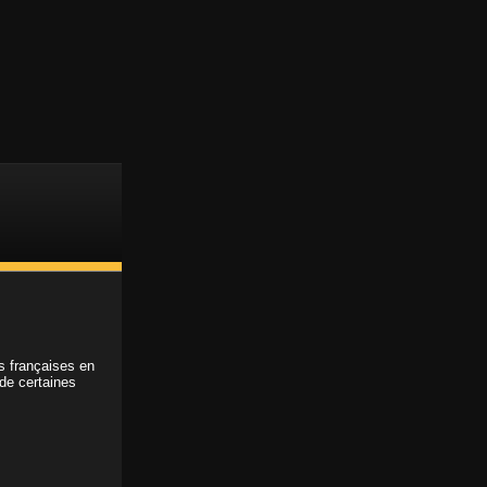
Support client
Accès membre
ABONNEMENT
REGARDE LA VIDÉO
COMPLÈTE
TRE TON ADRESSE EMAIL :
OISIS TA FORMULE :
ns françaises en
 de certaines
Abonnement 1 mois
9.95€
/ mois
Abonnement 3 mois
7.95€
/ mois