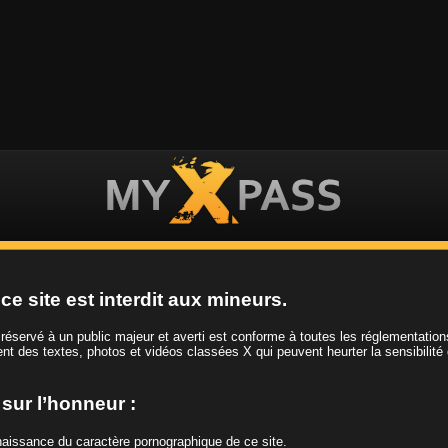
ES VIDEOS
LES FILLES
LES CHAINES
EN
ce site est interdit aux mineurs.
CH
t réservé à un public majeur et averti est conforme à toutes les réglementatio
ient des textes, photos et vidéos classées X qui peuvent heurter la sensibilité
e sur l’honneur :
Play
nnaissance du caractère pornographique de ce site.