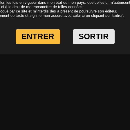
elon les lois en vigueur dans mon état ou mon pays, que celles-ci m’autorisen
i-ci à le droit de me transmettre de telles données.
Video
oqué par ce site et m'interdis dès à présent de poursuivre son éditeur.
ivement ce texte et signifie mon accord avec celui-ci en cliquant sur 'Entrer'.
En
ENTRER
SORTIR
TÉLÉCHARGER
Ajouter
aux favoris
LA VIDÉO COMPLÈTE
t enculer dans le jardin
g
Langue :
FR
Résolution:
1080p
it pas de voisin, une gorge profonde comme on en voit peu avant de se faire encul
Européenne
Anal
Pipe
Gorge profonde
Ejac faciale
Couple
Extérie