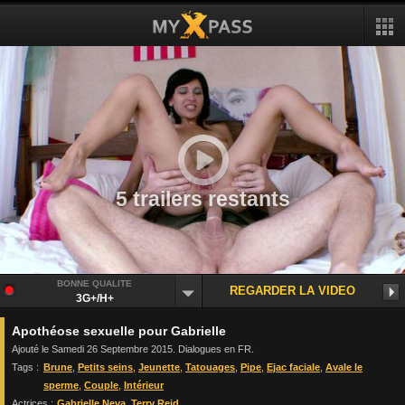
5 trailers restants
BONNE QUALITE
REGARDER LA VIDEO
3G+/H+
Apothéose sexuelle pour Gabrielle
Ajouté le Samedi 26 Septembre 2015. Dialogues en FR.
Tags :
Brune
,
Petits seins
,
Jeunette
,
Tatouages
,
Pipe
,
Ejac faciale
,
Avale le
sperme
,
Couple
,
Intérieur
Actrices :
Gabrielle Neva
,
Terry Reid