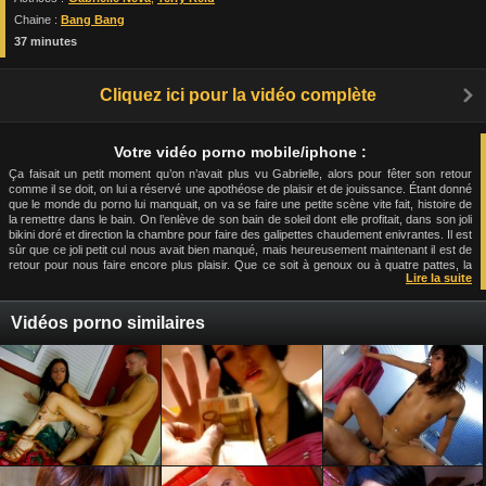
Chaine :
Bang Bang
37 minutes
Cliquez ici pour la vidéo complète
Votre vidéo porno mobile/iphone :
Ça faisait un petit moment qu’on n’avait plus vu Gabrielle, alors pour fêter son retour
comme il se doit, on lui a réservé une apothéose de plaisir et de jouissance. Étant donné
que le monde du porno lui manquait, on va se faire une petite scène vite fait, histoire de
la remettre dans le bain. On l’enlève de son bain de soleil dont elle profitait, dans son joli
bikini doré et direction la chambre pour faire des galipettes chaudement enivrantes. Il est
sûr que ce joli petit cul nous avait bien manqué, mais heureusement maintenant il est de
retour pour nous faire encore plus plaisir. Que ce soit à genoux ou à quatre pattes, la
Lire la suite
belle française n’a pas fini de nous envouter avec sa silhouette enchanteresse. Ce cher
Terry en est même déjà tout dressé. Quel sacré veinard celui là, pouvoir se faire câliner
la queue par la délicate langue de Gabrielle. Je suis prêt à parier qu’il y en a beaucoup
Vidéos porno similaires
parmi vous qui rêveraient d’être à la place du gaillard... Vous vous imaginez en
compagnie de cette jouvencelle, pouvoir vous faire lustrer le manche avec ses douces
lèvres, tâtonner son joli petit cul, lui écarter la chatte avec votre membre, ce serait
franchement le pied intégral. Quoiqu’il en soit, le retour de la belle va être célébrer en
fanfare et surtout en jouissance. Écoutez moi cette chipie qui piaille de plaisir lorsqu’elle
se prend cette queue en érection dans la chatte, son joli petit trou qui s’ouvre encore et
encore pour laisser se faufiler cette verge dure et tendue. Elle ne va vraiment pas
regretter d’être revenue dans la grande famille des pervers, et nous non plus d’ailleurs.
Depuis le temps qu’on attendait de revoir cette jolie chatte se faire défoncer et surtout ce
joli minois être tout recouvert de sperme.