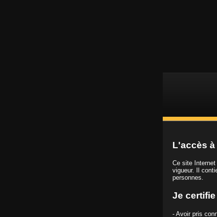
L
Vidéos porno HD
L'accès à 
Ce site Interne
vigueur. Il cont
personnes.
Je certifi
- Avoir pris co