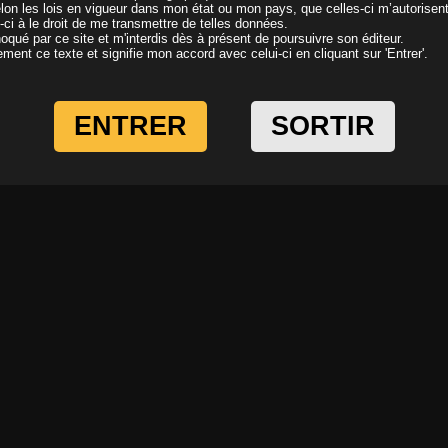
elon les lois en vigueur dans mon état ou mon pays, que celles-ci m’autorisen
i-ci à le droit de me transmettre de telles données.
Video
oqué par ce site et m'interdis dès à présent de poursuivre son éditeur.
ivement ce texte et signifie mon accord avec celui-ci en cliquant sur 'Entrer'.
En
ENTRER
SORTIR
TÉLÉCHARGER
Ajouter
aux favoris
LA VIDÉO COMPLÈTE
e sa femme
Langue :
ES
Résolution:
1080p
lus de la voir se prélasser sur le canapé. La petite soeur de sa femme l'excite telle
e dit que ca serait encore mieux de se la taper, alors il laisse tomber la branlette e
se laisse baiser. Bien joué Silvio.