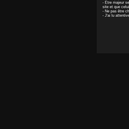
- Etre majeur s
site et que celu
- Ne pas être ch
- J'ai lu attent
J'aime
cette vidéo
Il se tape la soeur d
Actrices :
Chaîne :
Rencontre Sexe
Silvio héberge sa belle-soeur mais il n'en peut p
discretement en la regardant...mais finalement il s
jeune femme elle fini par se laisser convaincre et 
Tags :
Blonde
Européenne
Pipe