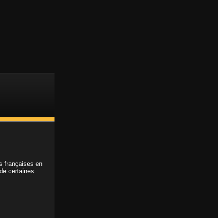
Support client
Accès membre
ABONNEMENT
REGARDE LA VIDÉO
COMPLÈTE
TRE TON ADRESSE EMAIL :
OISIS TA FORMULE :
ns françaises en
 de certaines
Abonnement 1 mois
9.95€
/ mois
Abonnement 3 mois
7.95€
/ mois