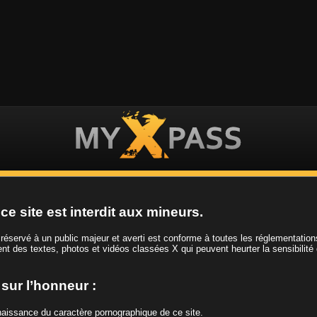
ES VIDEOS
LES FILLES
LES CHAINES
EN
ce site est interdit aux mineurs.
CH
t réservé à un public majeur et averti est conforme à toutes les réglementatio
ient des textes, photos et vidéos classées X qui peuvent heurter la sensibilité
e sur l’honneur :
Play
nnaissance du caractère pornographique de ce site.