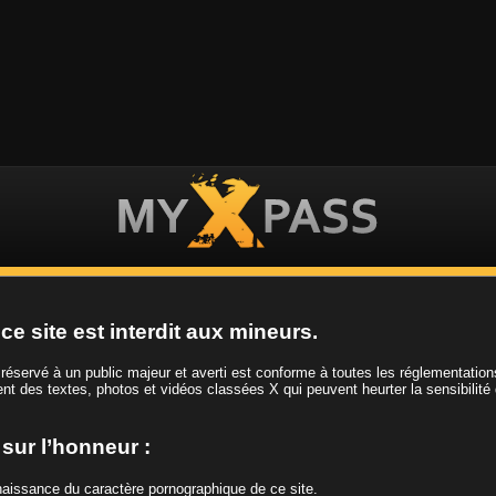
IDEOS
GIRLS
CHANNELS
JOIN NOW !
Tag
All
ce site est interdit aux mineurs.
t réservé à un public majeur et averti est conforme à toutes les réglementatio
ient des textes, photos et vidéos classées X qui peuvent heurter la sensibilité
 vibro
e sur l’honneur :
1
nnaissance du caractère pornographique de ce site.