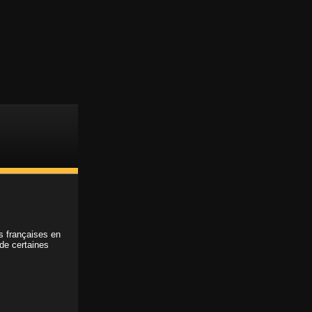
Customer support
Member login
ns françaises en
 de certaines