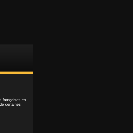
Support client
Accès membre
ABONNEMENT
ns françaises en
 de certaines