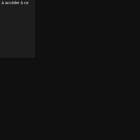
t à accéder à ce
uffer de la bite à en vomir!
ns
ne qui sait utiliser son poignet
ns