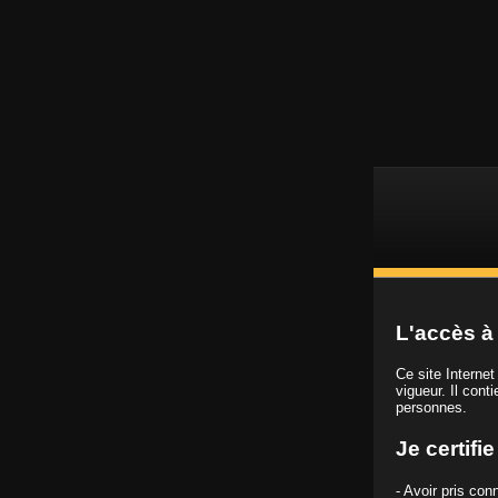
L
Vidéos porno HD
L'accès à 
Ce site Interne
vigueur. Il cont
personnes.
Chaîne
Fellation HD
Je certifi
- Avoir pris co