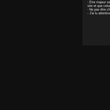
- Etre majeur s
site et que celu
- Ne pas être ch
- J'ai lu attent
De la gorge profonde à en baver de plaisir!
Il y a 11 ans
Cette gourmande veut bouffer de la bite
Il y a 14 ans