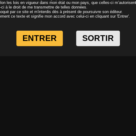
elon les lois en vigueur dans mon état ou mon pays, que celles-ci m’autorisen
i-ci à le droit de me transmettre de telles données.
oqué par ce site et m'interdis dès à présent de poursuivre son éditeur.
ivement ce texte et signifie mon accord avec celui-ci en cliquant sur 'Entrer'.
ENTRER
SORTIR
Elles s’ennuient et elles sont chaudes, il leur faut une
Elle va bo
bite!
Il y a 14 a
Il y a 12 ans
Une turlutte et puis s'en vont
En voilà u
Il y a 16 ans
Il y a 16 a